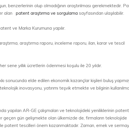
şun, benzerlerinin olup olmadığının araştırılması gerekmektedir. P
 yer alan
patent araştırma ve sorgulama
sayfasından ulaşılabilir.
Patent ve Marka Kurumuna yapılır.
aştırma, araştırma raporu, inceleme raporu, ilan, karar ve tescil
r sene yıllık ücretlerin ödenmesi koşulu ile 20 yıldır.
 hakkı sonucunda elde edilen ekonomik kazançlar kişileri buluş yapm
teknolojik inovasyonu, yatırımı teşvik etmekte ve bilginin kullanılm
ında yapılan AR-GE çalışmaları ve teknolojideki yeniliklerinin patent
 Her geçen gün gelişmekte olan ülkemizde de, firmaların teknolojide
sı ile patent tescilleri önem kazanmaktadır. Zaman, emek ve serma