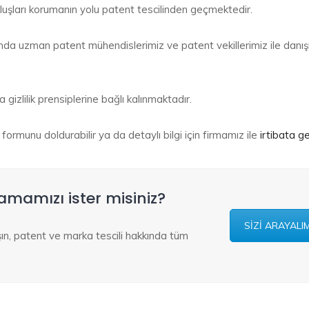
uşları korumanın yolu patent tescilinden geçmektedir.
nda uzman patent mühendislerimiz ve patent vekillerimiz ile danı
gizlilik prensiplerine bağlı kalınmaktadır.
işim formunu doldurabilir ya da detaylı bilgi için firmamız ile
irtibata ge
ramamızı ister misiniz?
SİZİ ARAYALI
laşın, patent ve marka tescili hakkında tüm