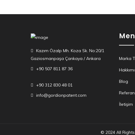
Men
Kazım Özalp Mh. Koza Sk. No:20/1
Gaziosmanpaşa Çankaya / Ankara
Marka Te
+90 507 811 87 36
Hakkım
Blog
+90 312 830 48 01
Referan
info@gordionpatent.com
İletişim
© 2024 All Right