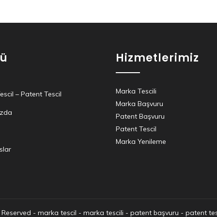
ü
Hizmetlerimiz
Marka Tescili
scil – Patent Tescil
Marka Başvuru
ızda
Patent Başvuru
Patent Tescil
Marka Yenileme
slar
s Reserved -
marka tescil
-
marka tescili
-
patent başvuru
-
patent tes