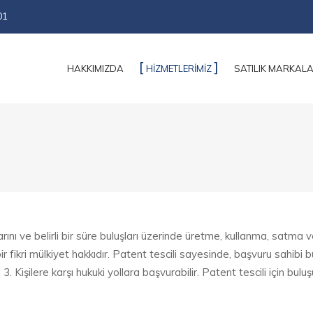
01
HAKKIMIZDA
HİZMETLERİMİZ
SATILIK MARKAL
arını ve belirli bir süre buluşları üzerinde üretme, kullanma, satma v
r fikri mülkiyet hakkıdır. Patent tescili sayesinde, başvuru sahibi 
 Kişilere karşı hukuki yollara başvurabilir. Patent tescili için buluş